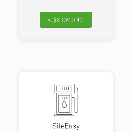
Välj SiteMonitor
SiteEasy