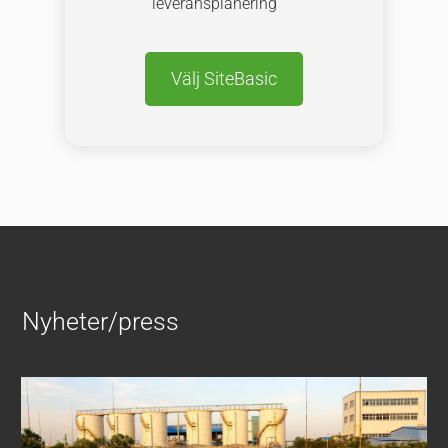
leveransplanering
Välj SiteBasic
Nyheter/press