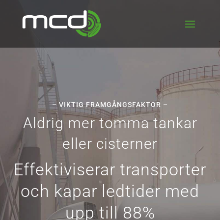
– VIKTIG FRAMGÅNGSFAKTOR –
Aldrig mer tomma tankar
eller cisterner
Effektiviserar transporter
och kapar ledtider med
upp till 88%