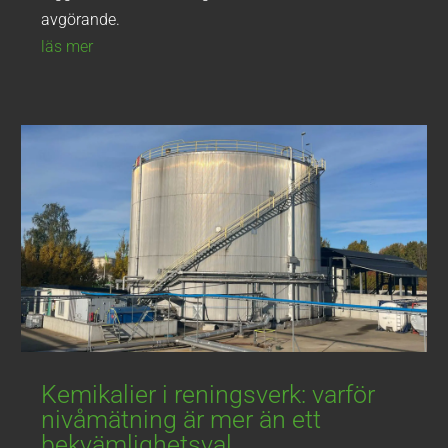
avgörande.
läs mer
Kemikalier i reningsverk: varför
nivåmätning är mer än ett
bekvämlighetsval