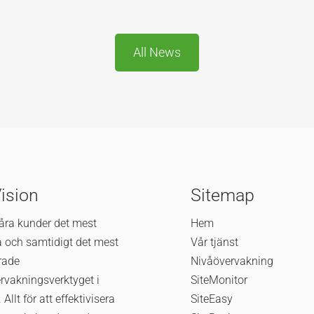
All News
Vision
Sitemap
våra kunder det mest
Hem
va och samtidigt det mest
Vår tjänst
rade
Nivåövervakning
rvakningsverktyget i
SiteMonitor
 Allt för att effektivisera
SiteEasy