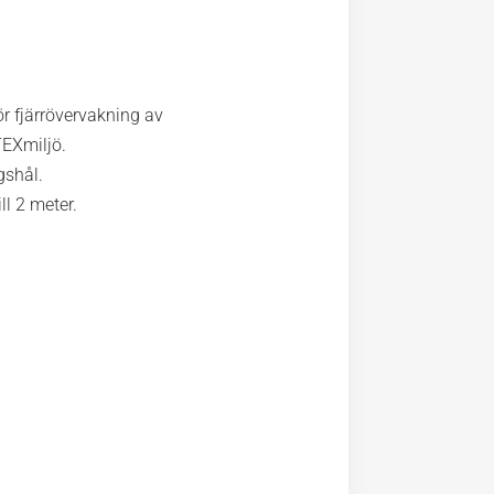
ör fjärrövervakning av
TEXmiljö.
gshål.
l 2 meter.