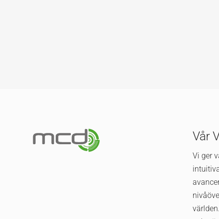
Vår 
Vi ger 
intuiti
avance
nivåöve
världen.