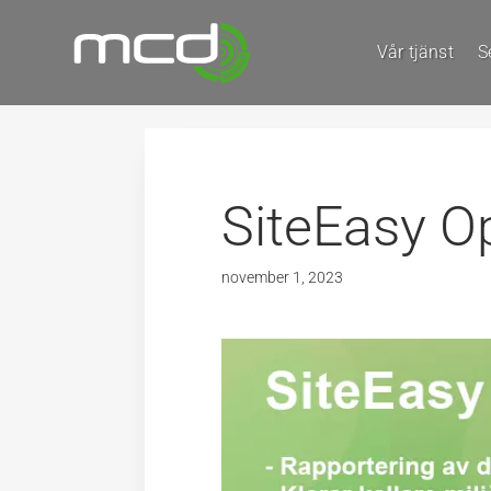
Vår tjänst
S
SiteEasy O
november 1, 2023