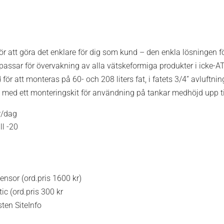
ör att göra det enklare för dig som kund – den enkla lösningen f
 passar för övervakning av alla vätskeformiga produkter i icke-A
för att monteras på 60- och 208 liters fat, i fatets 3/4” avluftnin
 med ett monteringskit för användning på tankar medhöjd upp til
r/dag
ll -20
nsor (ord.pris 1600 kr)
ic (ord.pris 300 kr
ten SiteInfo