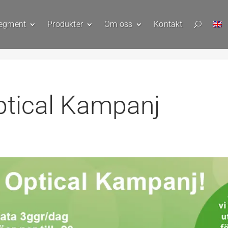
egment
Produkter
Om oss
Kontakt
U
ptical Kampanj