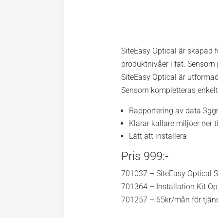
SiteEasy Optical är skapad f
produktnivåer i fat. Sensorn
SiteEasy Optical är utformad 
Sensorn kompletteras enkelt
Rapportering av data 3gg
Klarar kallare miljöer ner ti
Lätt att installera
Pris 999:-
701037 – SiteEasy Optical Se
701364 – Installation Kit Opt
701257 – 65kr/mån för tjäns