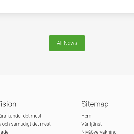
All News
Vision
Sitemap
våra kunder det mest
Hem
va och samtidigt det mest
Vår tjänst
rade
Nivåövervakning