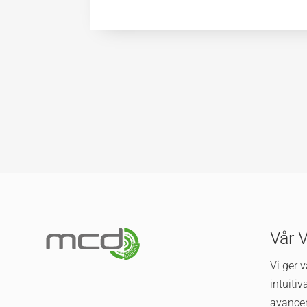
Vår 
Vi ger 
intuiti
avance