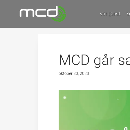
Vår tjänst
S
MCD går s
oktober 30, 2023