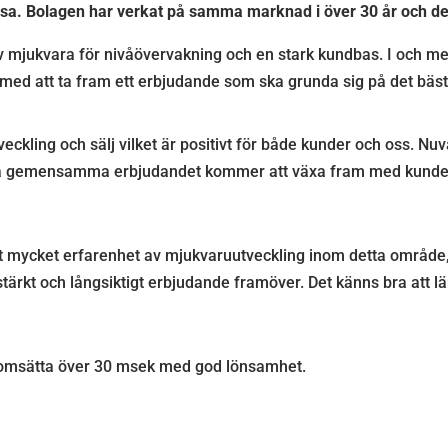
ssa. Bolagen har verkat på samma marknad i över 30 år och de
 mjukvara för nivåövervakning och en stark kundbas. I och me
med att ta fram ett erbjudande som ska grunda sig på det bäst
tveckling och sälj vilket är positivt för både kunder och oss. 
 nya gemensamma erbjudandet kommer att växa fram med kunden
igt mycket erfarenhet av mjukvaruutveckling inom detta områd
stärkt och långsiktigt erbjudande framöver. Det känns bra att l
msätta över 30 msek med god lönsamhet.