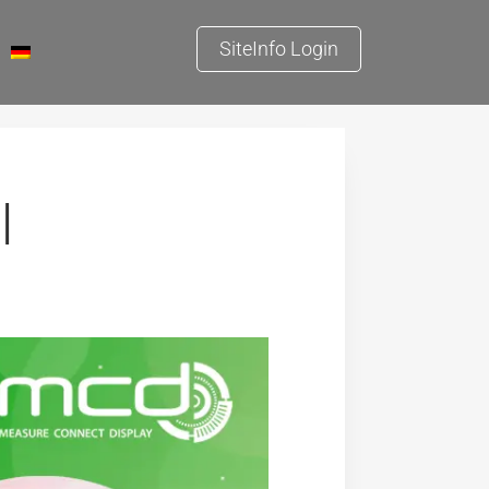
SiteInfo Login
l