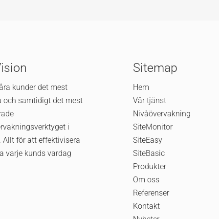
Vision
Sitemap
våra kunder det mest
Hem
va och samtidigt det mest
Vår tjänst
rade
Nivåövervakning
rvakningsverktyget i
SiteMonitor
 Allt för att effektivisera
SiteEasy
a varje kunds vardag
SiteBasic
Produkter
Om oss
Referenser
Kontakt