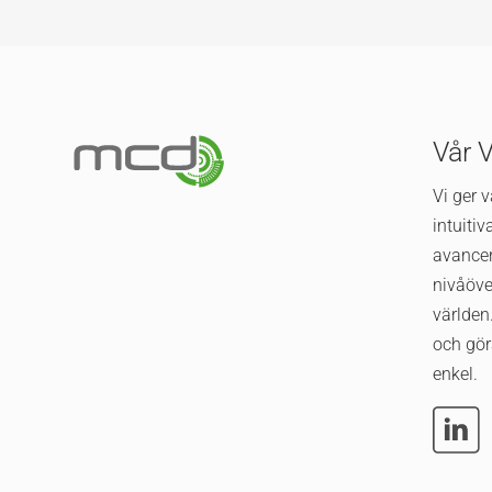
Vår 
Vi ger 
intuiti
avance
nivåöve
världen.
och gör
enkel.