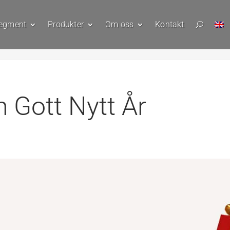
egment
Produkter
Om oss
Kontakt
U
 Gott Nytt År