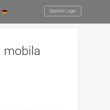
SiteInfo Login
a mobila