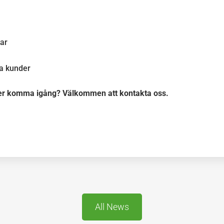
kar
ga kunder
ler komma igång? Välkommen att kontakta oss.
All News