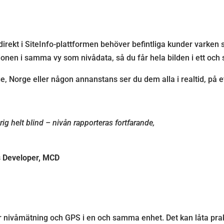
irekt i SiteInfo-plattformen behöver befintliga kunder varken s
ionen i samma vy som nivådata, så du får hela bilden i ett och
e, Norge eller någon annanstans ser du dem alla i realtid, på 
ig helt blind – nivån rapporteras fortfarande,
ss Developer, MCD
 nivåmätning och GPS i en och samma enhet. Det kan låta prak