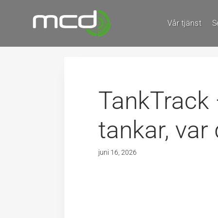
Vår tjänst
S
TankTrack –
tankar, var
juni 16, 2026