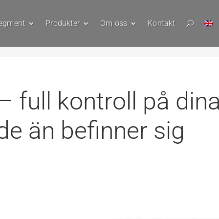
egment
Produkter
Om oss
Kontakt
U
 full kontroll på din
 de än befinner sig