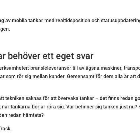
g av mobila tankar
med realtidsposition och statusuppdatering 
gen.
ar behöver ett eget svar
erksamheter: bränsleleveranser till avlägsna maskiner, transport
nkar som rör sig mellan kunder. Gemensamt för dem alla är att 
tt tekniken saknas för att övervaka tankar – det finns redan go
 när tankarna börjar röra sig. Var befinner sig tanken just nu?
 den redan hämtats?
rack.