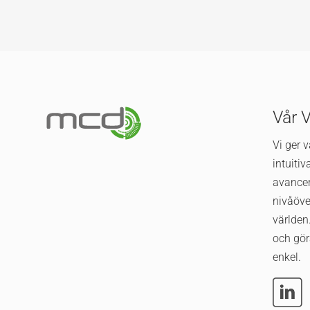
Vår 
Vi ger 
intuiti
avance
nivåöve
världen.
och gör
enkel.