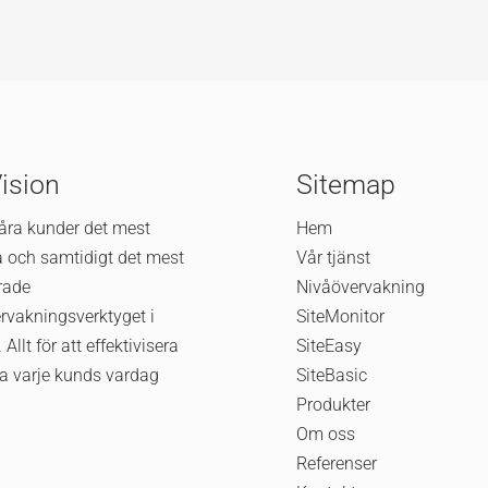
Vision
Sitemap
våra kunder det mest
Hem
va och samtidigt det mest
Vår tjänst
rade
Nivåövervakning
rvakningsverktyget i
SiteMonitor
 Allt för att effektivisera
SiteEasy
a varje kunds vardag
SiteBasic
Produkter
Om oss
Referenser