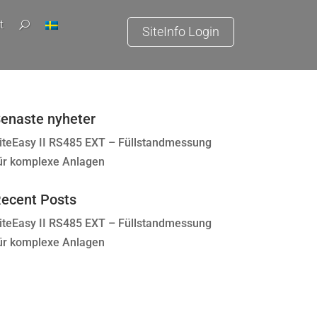
t
U
SiteInfo Login
enaste nyheter
iteEasy II RS485 EXT – Füllstandmessung
ür komplexe Anlagen
ecent Posts
iteEasy II RS485 EXT – Füllstandmessung
ür komplexe Anlagen