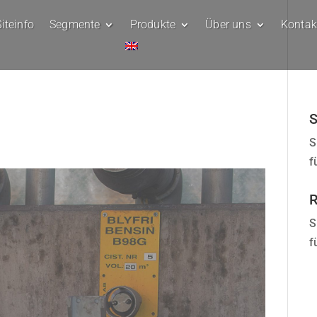
iteinfo
Segmente
Produkte
Über uns
Kontak
S
S
f
R
S
f