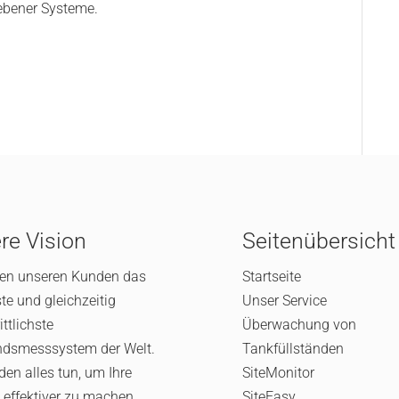
ebener Systeme.
re Vision
Seitenübersicht
ten unseren Kunden das
Startseite
ste und gleichzeitig
Unser Service
ittlichste
Überwachung von
ndsmesssystem der Welt.
Tankfüllständen
den alles tun, um Ihre
SiteMonitor
 effektiver zu machen
SiteEasy