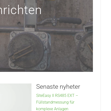
richten
Senaste nyheter
SiteEasy II RS485 EXT –
Füllstandmessung für
komplexe Anlagen