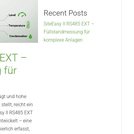
Recent Posts
SiteEasy II RS485 EXT –
Füllstandmessung für
komplexe Anlagen
 EXT –
 für
n
ügt und hohe
tellt, reicht ein
asy II RS485 EXT
twickelt – eine
erlich erfasst,