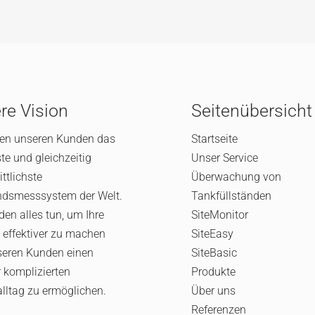
re Vision
Seitenübersicht
ten unseren Kunden das
Startseite
ste und gleichzeitig
Unser Service
ittlichste
Überwachung von
ndsmesssystem der Welt.
Tankfüllständen
den alles tun, um Ihre
SiteMonitor
 effektiver zu machen
SiteEasy
seren Kunden einen
SiteBasic
 komplizierten
Produkte
alltag zu ermöglichen.
Über uns
Referenzen