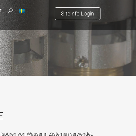
t
U
SiteInfo Login
E
fspüren von Wasser in Zisternen verwendet,