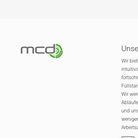
Unse
Wir bie
intuitiv
fortschr
Füllsta
Wir wer
Abläufe
und un
weniger
Arbeits